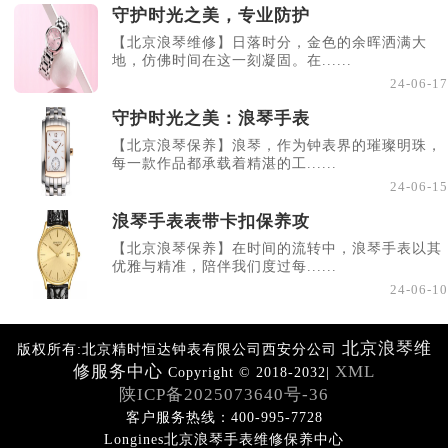
守护时光之美，专业防护
【北京浪琴维修】日落时分，金色的余晖洒满大
地，仿佛时间在这一刻凝固。在......
24-06-17
守护时光之美：浪琴手表
【北京浪琴保养】浪琴，作为钟表界的璀璨明珠，
每一款作品都承载着精湛的工......
24-06-15
浪琴手表表带卡扣保养攻
【北京浪琴保养】在时间的流转中，浪琴手表以其
优雅与精准，陪伴我们度过每......
24-06-10
北京浪琴维
版权所有:北京精时恒达钟表有限公司西安分公司
修服务中心
XML
Copyright © 2018-2032|
陕ICP备2025073640号-36
客户服务热线：400-995-7728
Longines北京浪琴手表维修保养中心