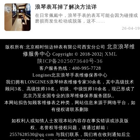
浪琴表耳掉了解决方法详
在日常佩戴中，浪琴手表的表耳可能会因为碰撞或
磨损而发生松动或脱落，这不......
26-04-19
北京浪琴维
版权所有:北京精时恒达钟表有限公司西安分公司
修服务中心
XML
Copyright © 2018-2032|
陕ICP备2025073640号-36
客户服务热线：400-995-7728
Longines北京浪琴手表维修保养中心
我们拥有LONGINES浪琴钟表维修专家30余名，其中高级技术
顾问3名、高级技师10名，初级、中级技师10余名，现已形成了
北京乃至全国专业的浪琴维修保养服务团队。
本网站拟告知顾客维修表之种类，网站信息来源于网络平台，如
有侵权请联系删除
如权利人或知情人士发现本站内容存在事实错误或涉及版
权、名誉权等侵权问题，请通过邮箱：
2557628530@qq.com 与我们联系，我们将在收到通知后立